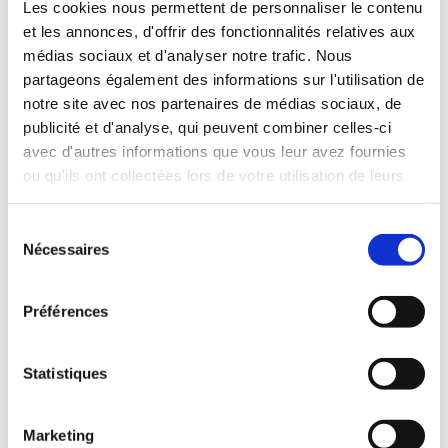
Enrichie de ses expériences en Australie, aux États-
Les cookies nous permettent de personnaliser le contenu
unis, en Afrique du Sud et en Espagne, elle
et les annonces, d'offrir des fonctionnalités relatives aux
s’installe au poste de maître de chai et signe son
médias sociaux et d'analyser notre trafic. Nous
premier millésime, celui-ci est marqué par
partageons également des informations sur l'utilisation de
l’élaboration d’une nouveauté: la cuvée «
notre site avec nos partenaires de médias sociaux, de
Charlotte », un rosé d’exception élevé en fût de
publicité et d'analyse, qui peuvent combiner celles-ci
chêne pendant 9 mois.
avec d'autres informations que vous leur avez fournies
ou qu'ils ont collectées lors de votre utilisation de leurs
services.
Sélection
Nécessaires
du
consentement
Préférences
Statistiques
Marketing