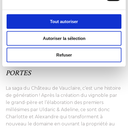
Tout autoriser
depuis
2017
Autoriser la sélection
Refuser
LE CHÂTEAU VOUS OUVRE SES
PORTES
La saga du Château de Vauclaire, c’est une histoire
de génération ! Après la création du vignoble par
le grand-père et l’élaboration des premiers
millésimes par Uldaric & Adeline, ce sont donc
Charlotte et Alexandre qui transforment à
nouveau le domaine en ouvrant la propriété au